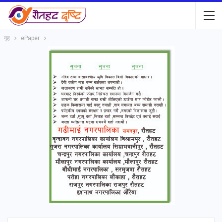
गृह
ePaper