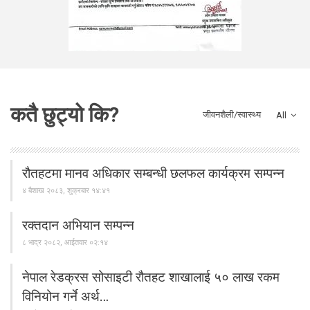
कतै छुट्यो कि?
जीवनशैली/स्वास्थ्य
All
रौतहटमा मानव अधिकार सम्बन्धी छलफल कार्यक्रम सम्पन्न
४ बैशाख २०८३, शुक्रबार १४:४१
रक्तदान अभियान सम्पन्न
८ भाद्र २०८२, आईतवार ०२:१४
नेपाल रेडक्रस सोसाइटी रौतहट शाखालाई ५० लाख रकम
विनियोन गर्ने अर्थ…