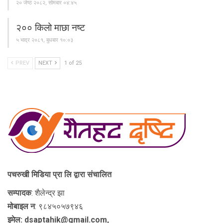
२० जेष्ठ २०८२, सोमबार ०४:४५
२०० किलो माछा नष्ट
५ भाद्र २०८१, बुधबार १०:०३
PREV
NEXT
1 of 25
पचरुखी मिडिया प्रा लि द्वारा संचालित
सम्पादक
: शैलेन्द्र झा
मोबाइल न
: ९८४५०५७९४६
इमेल: dsaptahik@gmail.com,