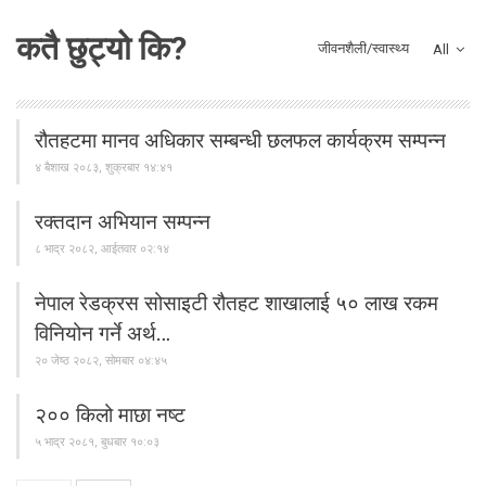
कतै छुट्यो कि?
जीवनशैली/स्वास्थ्य
All
रौतहटमा मानव अधिकार सम्बन्धी छलफल कार्यक्रम सम्पन्न
४ बैशाख २०८३, शुक्रबार १४:४१
रक्तदान अभियान सम्पन्न
८ भाद्र २०८२, आईतवार ०२:१४
नेपाल रेडक्रस सोसाइटी रौतहट शाखालाई ५० लाख रकम
विनियोन गर्ने अर्थ…
२० जेष्ठ २०८२, सोमबार ०४:४५
२०० किलो माछा नष्ट
५ भाद्र २०८१, बुधबार १०:०३