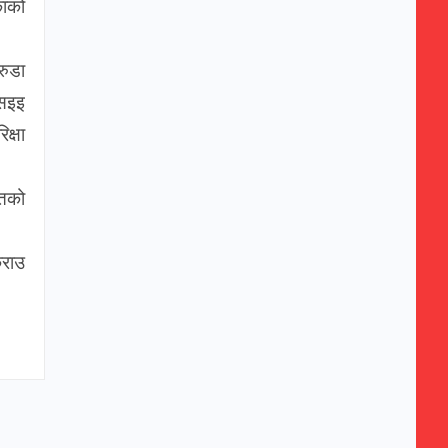
काको
रुडा
एसइइ
क्षा
ोतको
्राउ