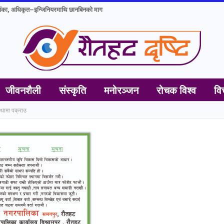
ंका, अधिकृत–इन्जिनियरमाथि छानबिनको माग
जीवनशैली
संस्कृति
मनोरञ्जन
रोचक विश्व
वि
्थामा पक्राउ