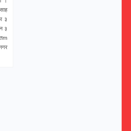
हो ।
 साह
का ३
 न ३
मुतm
 नगर