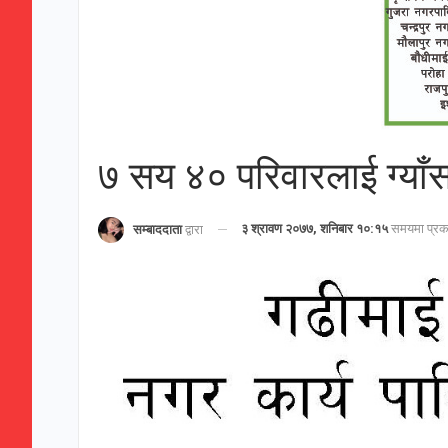
७ सय ४० परिवारलाई ग्याँ
३ श्रावण २०७७, शनिबार १०:१५
समयमा प्रक
सम्बाददाता
द्वारा