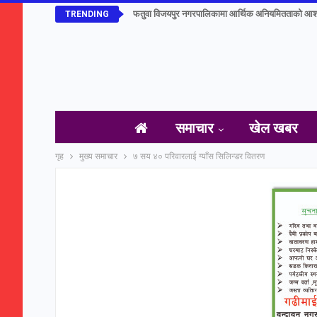
फतुवा विजयपुर नगरपालिकामा आर्थिक अनियमितताको आश
TRENDING
समाचार
खेल खबर
गृह
मुख्य समाचार
७ सय ४० परिवारलाई ग्याँस सिलिन्डर वितरण