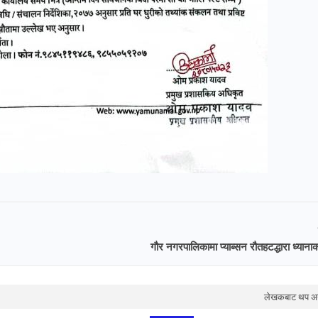
गौर नगरपालिकामा प्याब्सन रौतहटद्धारा ध्यानाक
लेखकबाट थप अन