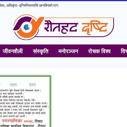
ंका, अधिकृत–इन्जिनियरमाथि छानबिनको माग
जीवनशैली
संस्कृति
मनोरञ्जन
रोचक विश्व
वि