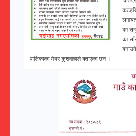
विर्ति
कटहरि
लगायत
का सम्
का साँ
बनाउन
पालिकाका मेयर कुशवाहाले बताएका छन ।