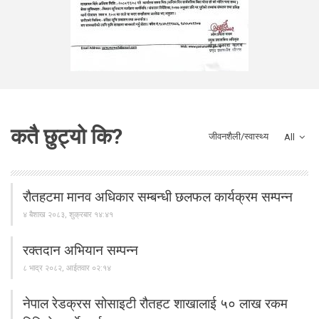
कतै छुट्यो कि?
जीवनशैली/स्वास्थ्य
All
रौतहटमा मानव अधिकार सम्बन्धी छलफल कार्यक्रम सम्पन्न
४ बैशाख २०८३, शुक्रबार १४:४१
रक्तदान अभियान सम्पन्न
८ भाद्र २०८२, आईतवार ०२:१४
नेपाल रेडक्रस सोसाइटी रौतहट शाखालाई ५० लाख रकम