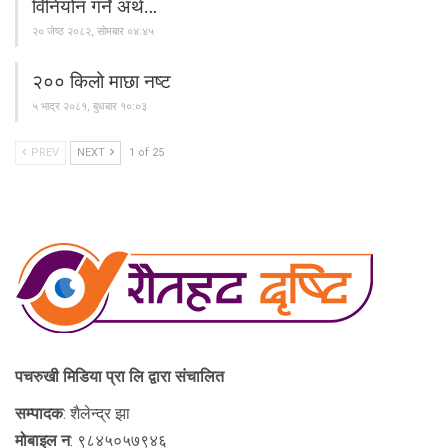
विनियोन गर्ने अर्थ…
२० जेष्ठ २०८२, सोमबार ०४:४५
२०० किलो माछा नष्ट
५ भाद्र २०८१, बुधबार १०:०३
PREV
NEXT
1 of 25
पचरुखी मिडिया प्रा लि द्वारा संचालित
सम्पादक
: शैलेन्द्र झा
मोबाइल न
: ९८४५०५७९४६