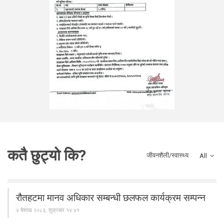
कतै छुट्यो कि?
जीवनशैली/स्वास्थ्य
All
रौतहटमा मानव अधिकार सम्बन्धी छलफल कार्यक्रम सम्पन्न
४ बैशाख २०८३, शुक्रबार १४:४१