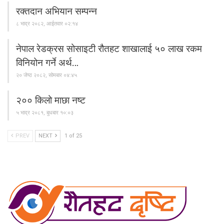
रक्तदान अभियान सम्पन्न
८ भाद्र २०८२, आईतवार ०२:१४
नेपाल रेडक्रस सोसाइटी रौतहट शाखालाई ५० लाख रकम
विनियोन गर्ने अर्थ…
२० जेष्ठ २०८२, सोमबार ०४:४५
२०० किलो माछा नष्ट
५ भाद्र २०८१, बुधबार १०:०३
PREV
NEXT
1 of 25