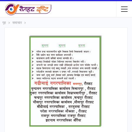
गृह
समाचार